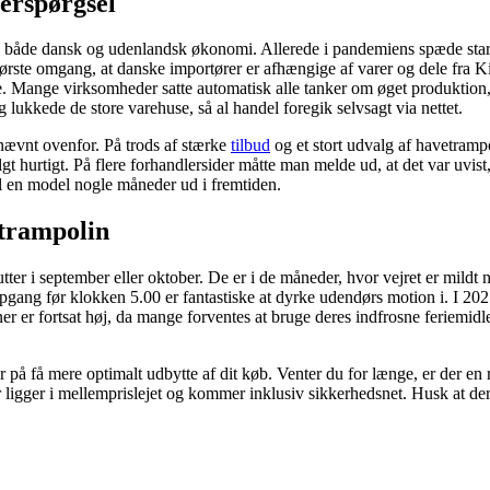
terspørgsel
både dansk og udenlandsk økonomi. Allerede i pandemiens spæde start 
 første omgang, at danske importører er afhængige af varer og dele fra
 Mange virksomheder satte automatisk alle tanker om øget produktion, 
g lukkede de store varehuse, så al handel foregik selvsagt via nettet.
 nævnt ovenfor. På trods af stærke
tilbud
og et stort udvalg af havetramp
gt hurtigt. På flere forhandlersider måtte man melde ud, at det var uvis
l en model nogle måneder ud i fremtiden.
 trampolin
tter i september eller oktober. De er i de måneder, hvor vejret er mildt 
gang før klokken 5.00 er fantastiske at dyrke udendørs motion i. I 20
r er fortsat høj, da mange forventes at bruge deres indfrosne feriemidler
på få mere optimalt udbytte af dit køb. Venter du for længe, er der en ris
ligger i mellemprislejet og kommer inklusiv sikkerhedsnet. Husk at der e