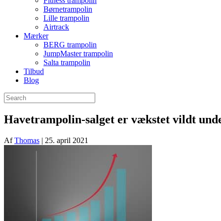
Fitness trampolin
Børnetrampolin
Lille trampolin
Airtrack
Mærker
BERG trampolin
JumpMaster trampolin
Salta trampolin
Tilbud
Blog
Havetrampolin-salget er vækstet vildt und
Af
Thomas
|
25. april 2021