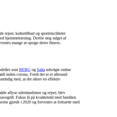
ejser, kulturtilbud og sportsfaciliteter
g med hjemmetræning. Derfor steg salget af
entes mange at opsige deres fitness-
odeller som
BERG
og
Salta
udsolgte online
tødt inden corona. Fordi det er et allround
amtidig med, at det sikrer en effektiv
tte aflyse udenlandsture og rejser, blev
avegrill. Fokus lå på kvalitetstid med familien
kerne gjorde i 2020 og forventes at fortsætte med