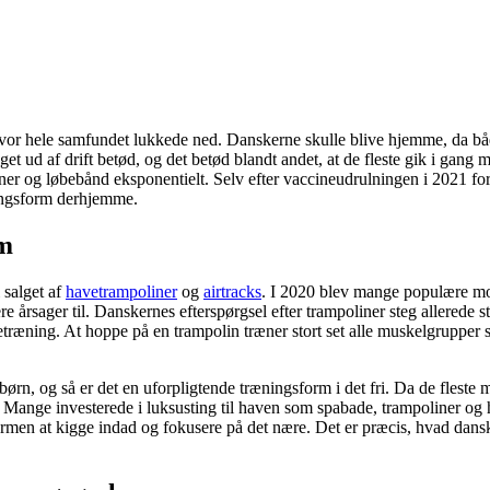
r hele samfundet lukkede ned. Danskerne skulle blive hjemme, da både r
aget ud af drift betød, og det betød blandt andet, at de fleste gik i gan
 og løbebånd eksponentielt. Selv efter vaccineudrulningen i 2021 forv
ningsform derhjemme.
em
 salget af
havetrampoliner
og
airtracks
. I 2020 blev mange populære m
e årsager til. Danskernes efterspørgsel efter trampoliner steg allerede s
træning. At hoppe på en trampolin træner stort set alle muskelgrupper s
n, og så er det en uforpligtende træningsform i det fri. Da de fleste må
. Mange investerede i luksusting til haven som spabade, trampoliner og h
 normen at kigge indad og fokusere på det nære. Det er præcis, hvad dans