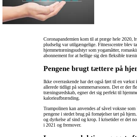
Coronapandemien kom til at præge hele 2020, hvo
pludselig var utilgængelige. Fitnesscentre blev t
hjemmetræningsudstyr som yogamåtter, romaskiner
abonnement for at hellige sig den fleksible træ
Pengene brugt tættere på hj
Ikke overraskende har det også ført til en vækst i
allerede tidligt på sommersæsonen. Det er der fler
træningsredskab, egner det sig perfekt til hjemme
kalorieafbrænding.
Trampolinen kan anvendes af såvel voksne som bør
pengene i stedet brug på fornøjelser tæt på hjem
og dyrkelse af sind og krop. I krisetider er det
i 2021 og fremover.