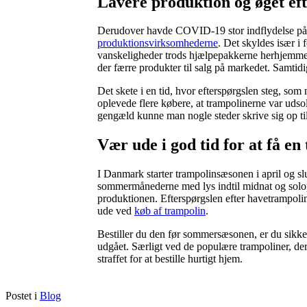
Lavere produktion og øget ef
Derudover havde COVID-19 stor indflydelse på 
produktionsvirksomhederne
. Det skyldes især i
vanskeligheder trods hjælpepakkerne herhjemme.
der færre produkter til salg på markedet. Samtidi
Det skete i en tid, hvor efterspørgslen steg, som
oplevede flere købere, at trampolinerne var udsol
gengæld kunne man nogle steder skrive sig op ti
Vær ude i god tid for at få en
I Danmark starter trampolinsæsonen i april og slu
sommermånederne med lys indtil midnat og solop
produktionen. Efterspørgslen efter havetrampoline
ude ved
køb af trampolin
.
Bestiller du den før sommersæsonen, er du sikker 
udgået. Særligt ved de populære trampoliner, der 
straffet for at bestille hurtigt hjem.
Postet i
Blog