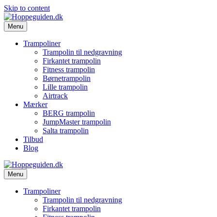
Skip to content
Menu
Trampoliner
Trampolin til nedgravning
Firkantet trampolin
Fitness trampolin
Børnetrampolin
Lille trampolin
Airtrack
Mærker
BERG trampolin
JumpMaster trampolin
Salta trampolin
Tilbud
Blog
Menu
Trampoliner
Trampolin til nedgravning
Firkantet trampolin